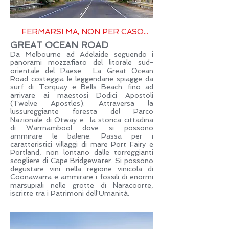
FERMARSI MA, NON PER CASO...
GREAT OCEAN ROAD
Da Melbourne ad Adelaide seguendo i
panorami mozzafiato del litorale sud-
orientale del Paese. La Great Ocean
Road costeggia le leggendarie spiagge da
surf di Torquay e Bells Beach fino ad
arrivare ai maestosi Dodici Apostoli
(Twelve Apostles). Attraversa la
lussureggiante foresta del Parco
Nazionale di Otway e la storica cittadina
di Warrnambool dove si possono
ammirare le balene. Passa per i
caratteristici villaggi di mare Port Fairy e
Portland, non lontano dalle torreggianti
scogliere di Cape Bridgewater. Si possono
degustare vini nella regione vinicola di
Coonawarra e ammirare i fossili di enormi
marsupiali nelle grotte di Naracoorte,
iscritte tra i Patrimoni dell'Umanità.