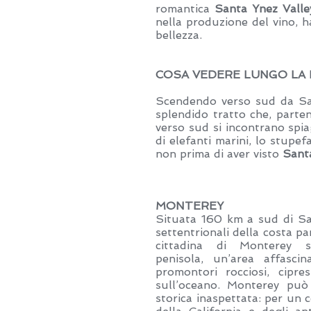
romantica
Santa Ynez Valle
nella produzione del vino, ha
bellezza.
COSA VEDERE LUNGO LA 
Scendendo verso sud da San 
splendido tratto che, parte
verso sud si incontrano spi
di elefanti marini, lo stupe
non prima di aver visto
Sant
MONTEREY
Situata 160 km a sud di San
settentrionali della costa p
cittadina di Monterey s
penisola, un’area affascin
promontori rocciosi, cipre
sull’oceano. Monterey può
storica inaspettata: per un 