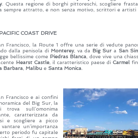
y
. Questa regione di borghi pittoreschi, scogliere frastag
 sempre attratto, e non senza motivo, scrittori e artisti 
PACIFIC COAST DRIVE
Francisco, la Route 1 offre una serie di vedute panora
ndo dalla penisola di
Monterey
, va da
Big Sur
a
San Si
agge bellissime come
Piedras Blanca
, dove vive una chias
facente
Hearst Castle
, il caratteristico paese di
Carmel
fi
a Barbara
,
Malibu
e
Santa Monica
.
 Francisco e ai confini
anoramica del Big Sur, la
i trova sull’omonima
ante, caratterizzata da
ssi e scogliere a picco
 vantare un’importanza
certo periodo fu capitale