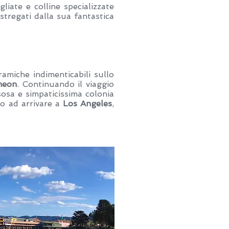
liate e colline specializzate
stregati dalla sua fantastica
miche indimenticabili sullo
meon
. Continuando il viaggio
sosa e simpaticissima colonia
no ad arrivare a
Los Angeles
,