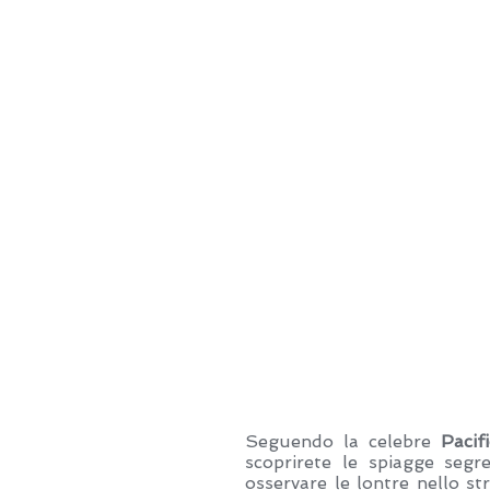
Seguendo la celebre
Pacif
scoprirete le spiagge segr
osservare le lontre nello st