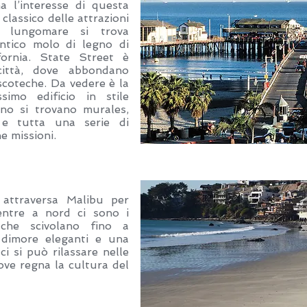
ma l’interesse di questa
 classico delle attrazioni
do lungomare si trova
ntico molo di legno di
fornia. State Street è
 città, dove abbondano
discoteche. Da vedere è la
simo edificio in stile
rno si trovano murales,
i e tutta una serie di
he missioni.
attraversa Malibu per
ntre a nord ci sono i
che scivolano fino a
 dimore eleganti e una
ci si può rilassare nelle
ove regna la cultura del