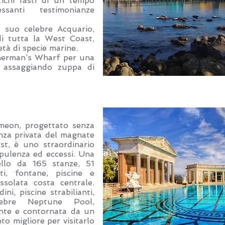
tichi fasti di un tempo
ssanti testimonianze
l suo celebre Acquario,
di tutta la West Coast,
tà di specie marine.
isherman’s Wharf per una
 assaggiando zuppa di
imeon, progettato senza
nza privata del magnate
st, è uno straordinario
opulenza ed eccessi. Una
ello da 165 stanze, 51
ati, fontane, piscine e
ssolata costa centrale.
ni, piscine strabilianti,
ebre Neptune Pool,
nte e contornata da un
to migliore per visitarlo