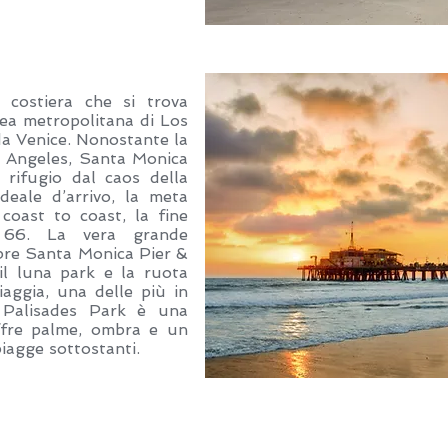
costiera che si trova
ea metropolitana di Los
da Venice. Nonostante la
s Angeles, Santa Monica
rifugio dal caos della
ideale d’arrivo, la meta
 coast to coast, la fine
e 66. La vera grande
lebre Santa Monica Pier &
il luna park e la ruota
aggia, una delle più in
 Palisades Park è una
ffre palme, ombra e un
iagge sottostanti.