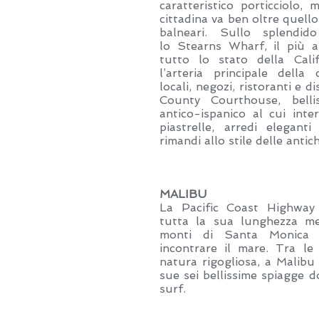
caratteristico porticciolo, 
cittadina va ben oltre quello
balneari. Sullo splendi
lo Stearns Wharf, il più a
tutto lo stato della Cali
l’arteria principale della
locali, negozi, ristoranti e 
County Courthouse, bellis
antico-ispanico al cui inte
piastrelle, arredi elegant
rimandi allo stile delle antic
MALIBU
La Pacific Coast Highway 
tutta la sua lunghezza me
monti di Santa Monica 
incontrare il mare. Tra le
natura rigogliosa, a Malibu 
sue sei bellissime spiagge d
surf.