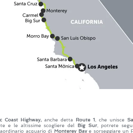
ic Coast Highway,
anche detta
Route 1
, che unisce
Sa
ete e le altissime scogliere del
Big Sur
, potrete segui
raordinario acquario di
Monterey Bay
e sorseggiare un P