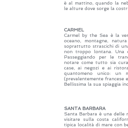
è al mattino, quando la neb
le alture dove sorge la costr
CARMEL
Carmel by the Sea è la ver
oceano, montagne, natura 
soprattutto strascichi di u
non troppo lontana. Una c
Passeggiando per le tranq
notare come tutto sia curat
case, ai negozi e ai ristor
quantomeno unico: un m
(prevalentemente francese e
Bellissima la sua spiaggia i
SANTA BARBARA
Santa Barbara è una delle m
visitare sulla costa califo
tipica località di mare con 