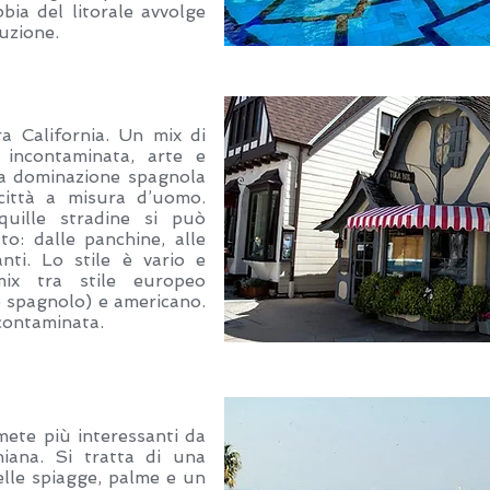
bia del litorale avvolge
uzione.
a California. Un mix di
incontaminata, arte e
na dominazione spagnola
ittà a misura d’uomo.
uille stradine si può
o: dalle panchine, alle
anti. Lo stile è vario e
ix tra stile europeo
 spagnolo) e americano.
ncontaminata.
ete più interessanti da
rniana. Si tratta di una
belle spiagge, palme e un