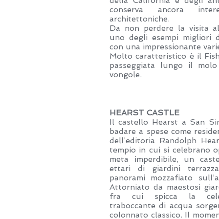
della California e degli an
conserva ancora intere
architettoniche.
Da non perdere la visita a
uno degli esempi migliori 
con una impressionante varie
Molto caratteristico è il F
passeggiata lungo il molo
vongole.
HEARST CASTLE
Il castello Hearst a San S
badare a spese come reside
dell’editoria Randolph Hear
tempio in cui si celebrano 
meta imperdibile, un cast
ettari di giardini terrazz
panorami mozzafiato sull’a
Attorniato da maestosi giardi
fra cui spicca la cel
traboccante di acqua sorge
colonnato classico. Il momen