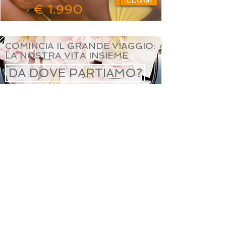
€ 1.990
COMINCIA IL GRANDE VIAGGIO:
LA NOSTRA VITA INSIEME
DA DOVE PARTIAMO?
Cluster Viaggi è un marchio di Cluster s.r.l.
via Carlo Alberto,
32 - 10123
Torino
Tel.
+39.011. 56.28.495
- Fax
+39.011.56.12.317
- e mail:
info@clusterviaggi.it