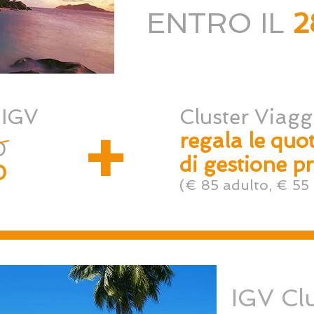
ENTRO IL
2
 IGV
Cluster Viaggi
+
regala le quo
0
di gestione pr
0
(€ 85 adulto, € 55
IGV Cl