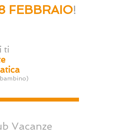
8 FEBBRAIO
!
 ti
te
atica
 bambino)
ub Vacanze