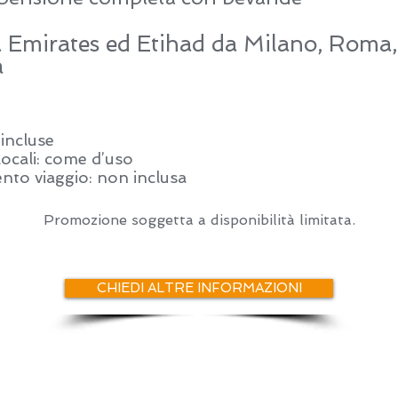
ea Emirates ed Etihad
da Milano, Roma,
a
incluse
locali: come d’uso
nto viaggio: non inclusa
Promozione soggetta a disponibilità limitata.
CHIEDI ALTRE INFORMAZIONI
ter Viaggi è un marchio di Cluster s.r.l.
 Carlo Alberto, 32 - 10123 Torino