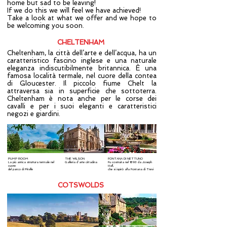
home but sad to be leaving!
If we do this we will feel we have achieved!
Take a look at what we offer and we hope to
be welcoming you soon.
CHELTENHAM
Cheltenham, la città dell’arte e dell’acqua, ha un
caratteristico fascino inglese e una naturale
eleganza indiscutibilmente britannica. È una
famosa località termale, nel cuore della contea
di Gloucester. Il piccolo fiume Chelt la
attraversa sia in superficie che sottoterra.
Cheltenham è nota anche per le corse dei
cavalli e per i suoi eleganti e caratteristici
negozi e giardini.
PUMP ROOM
THE WILSON
FONTANA DI NETTUNO
La più antica struttura termale nel
Galleria d’arte cittadina
Fu costruita nel 1893 da Joseph
cuore
Hall,
del parco di Pitville
che si ispirò alla Fontana di Trevi
COTSWOLDS