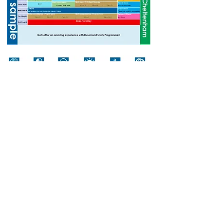
Open your mind to Fun Learning
“You use your brain to learn and we make sure
that you have fun whilst you’re doing it so that
your learning will last. Dusemond Programme
includes specific academic sessions on
excursion destinations that the students will
take at the weekend. Through these interactive
sessions our students will not only practice
their English, but they will also gain a wider
appreciation of British culture!”