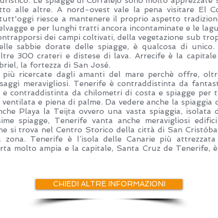
ristico. Le spiagge di Corralejo sono molto apprezzate si
to alle altre. A nord-ovest vale la pena visitare El Co
 tutt'oggi riesce a mantenere il proprio aspetto tradizion
elvagge e per lunghi tratti ancora incontaminate e le lagu
contrapporsi dei campi coltivati, della vegetazione sub trop
elle sabbie dorate delle spiagge, è qualcosa di unico
oltre 300 crateri e distese di lava. Arrecife è la capitale
briel, la fortezza di San José.
iù ricercate dagli amanti del mare perchè offre, oltr
aggi meravigliosi. Tenerife è contraddistinta da fantas
 e contraddistinta da chilometri di costa e spiagge per tu
 ventilata e piena di palme. Da vedere anche la spiaggia d
anche Playa la Teijta ovvero una vasta spiaggia, isolata 
issime spiagge, Tenerife vanta anche meravigliosi edifici
e si trova nel Centro Storico della città di San Cristób
a zona. Tenerife è l’isola delle Canarie più attrezzata
rta molto ampia e la capitale, Santa Cruz de Tenerife, è 
CHIEDI ALTRE INFORMAZIONI