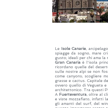
Le
Isole Canarie
, arcipelag
spiagge da sogno, mare cri
gusto; ideali per chi ama l
Gran Canaria
è l'isola prin
ricordano quelle del desert
sulle nostre alpi se non foss
come canyons; scogliere mo
grasse e cactus. Capitale d
ovvero quello di Vegueta e 
architettonico. Tra questi 
A
Fuerteventura
, oltre al 
e viste mozzafiato, infatti 
gli amanti del surf, del win