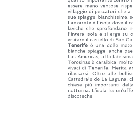
quanto importante centro tu
essere meno ventose rispet
villaggio di pescatori che a
sue spiagge, bianchissime, s
Lanzarote
è l'isola dove il 
laviche che sprofondano n
l'intera isola e si erge su 
visitare il castello di San Ga
Tenerife
è una delle mete p
bianche spiagge, anche paes
Las Americas, affollatissima
Teresinas è caraibica, molto
vivaci di Tenerife. Merita 
rilassarsi. Oltre alle bell
Cattedrale de La Laguna, ch
chiese più importanti dell
notturna. L’isola ha un’offe
discoteche.