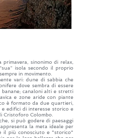
a primavera, sinonimo di relax,
“sua” isola secondo il proprio
e sempre in movimento.
mente vari: dune di sabbia che
 conifere dove sembra di essere
 banane; canaloni alti e stretti
lavica e zone aride con piante
ico è formato da due quartieri,
edifici di interesse storico e
di Cristoforo Colombo.
anche, si può godere di paesaggi
 rappresenta la meta ideale per
è il più conosciuto e "storico"