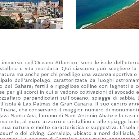
o immerso nell’Oceano Atlantico, sono le isole dell'etern
stallino e vita mondana. Qui ciascuno può scegliere la 
a natura ma anche per chi predilige una vacanza sportiva 
cipale dell'arcipelago, caratterizzata da luoghi estrema
o del Sahara; fertili e rigogliose colline con laghetti e
e per gli scorci in cui si vedono coltivazioni di avocado e
zzafiato perpendicolari sull'oceano; spiagge di sabbia 
ell'isola è Las Palmas de Gran Canaria. Il suo centro ant
Triana, che conservano il maggior numero di monumenti e 
Plaza Santa Ana, l'eremo di Sant'Antonio Abate e la casa 
clima mite, al mare azzurro e cristallino e alle spiagge bi
la sua natura è molto caratteristica e suggestiva. L’isola
dsurf e del diving. Corralejo, ubicato a nord dell'isola, 