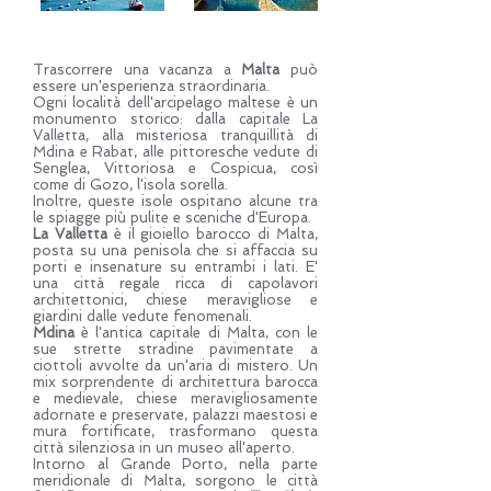
Trascorrere una vacanza a
Malta
può
essere un'esperienza straordinaria.
Ogni località dell'arcipelago maltese è un
monumento storico: dalla capitale La
Valletta, alla misteriosa tranquillità di
Mdina e Rabat, alle pittoresche vedute di
Senglea, Vittoriosa e Cospicua, così
come di Gozo, l'isola sorella.
Inoltre, queste isole ospitano alcune tra
le spiagge più pulite e sceniche d'Europa.
La Valletta
è il gioiello barocco di Malta,
posta su una penisola che si affaccia su
porti e insenature su entrambi i lati. E'
una città regale ricca di capolavori
architettonici, chiese meravigliose e
giardini dalle vedute fenomenali.
Mdina
è l'antica capitale di Malta, con le
sue strette stradine pavimentate a
ciottoli avvolte da un'aria di mistero. Un
mix sorprendente di architettura barocca
e medievale, chiese meravigliosamente
adornate e preservate, palazzi maestosi e
mura fortificate, trasformano questa
città silenziosa in un museo all'aperto.
Intorno al Grande Porto, nella parte
meridionale di Malta, sorgono le città