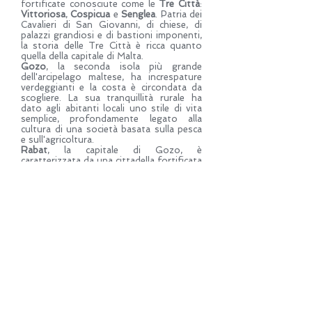
fortificate conosciute come le
Tre Città
:
Vittoriosa
,
Cospicua
e
Senglea
. Patria dei
Cavalieri di San Giovanni, di chiese, di
palazzi grandiosi e di bastioni imponenti,
la storia delle Tre Città è ricca quanto
quella della capitale di Malta.
Gozo
, la seconda isola più grande
dell'arcipelago maltese, ha increspature
verdeggianti e la costa è circondata da
scogliere. La sua tranquillità rurale ha
dato agli abitanti locali uno stile di vita
semplice, profondamente legato alla
cultura di una società basata sulla pesca
e sull'agricoltura.
Rabat
, la capitale di Gozo, è
caratterizzata da una cittadella fortificata
sulle pendici di una collina. Con le sue
abitazioni antiche e una piccola cattedrale
arricchita da magnifici bastioni, offre
un'ambientazione idilliaca.
CHIEDI ALTRE INFORMAZIONI